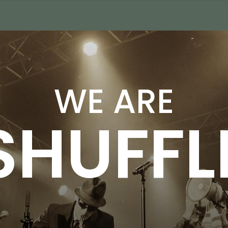
WE ARE
SHUFFL