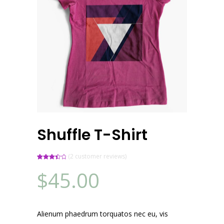
Shuffle T-Shirt
(
2
customer reviews)
Rated
2
$
45.00
3.50
out
of 5
based
on
customer
ratings
Alienum phaedrum torquatos nec eu, vis