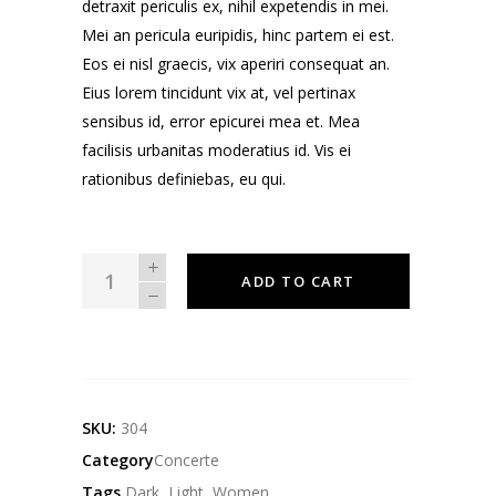
detraxit periculis ex, nihil expetendis in mei.
Mei an pericula euripidis, hinc partem ei est.
Eos ei nisl graecis, vix aperiri consequat an.
Eius lorem tincidunt vix at, vel pertinax
sensibus id, error epicurei mea et. Mea
facilisis urbanitas moderatius id. Vis ei
rationibus definiebas, eu qui.
Shuffle
ADD TO CART
T-
Shirt
quantity
SKU:
304
Category
Concerte
Tags
Dark
,
Light
,
Women