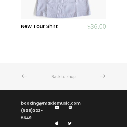
$
$
36.00
36.00
New Tour Shirt
ADD TO CART
Back to shop
booking@makiemusic.com
(805)322-
5549